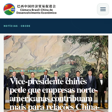
MENU
NOTÍCIAS · CBCDE
NOTíCIAS · 20/01/2025
Vice-presidente chinês
pede que empresas norte-
americanas contribuam
mais para relações China-