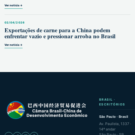
Ver notícia →
02/04/2026
Exportações de carne para a China podem
enfrentar vazio e pressionar arroba no Brasil
Ver notícia →
BRASIL ·
ESCRITÓRIOS
São Paulo · Brasil
Av. Paulista, 1337 ·
14º andar
São Paulo · SP