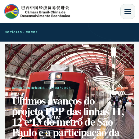
MENU
NOTÍCIAS · CBCDE
OPORTUNIDADES · 21/03/2025
Últimos avanços do
projeto PPP das linhas 11,
12 e 13 do metrô de São
Paulo e a participação da