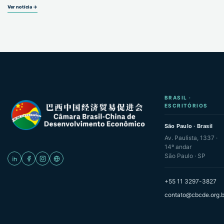
Ver notícia →
BRASIL ·
ESCRITÓRIOS
São Paulo · Brasil
Av. Paulista, 1337 ·
14º andar
São Paulo · SP
+55 11 3297-3827
contato@cbcde.org.b