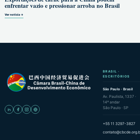
enfrentar vazio e pressionar arroba no Brasil
Ver notícia →
BRASIL ·
ESCRITÓRIOS
São Paulo · Brasil
Av. Paulista, 1337 ·
14º andar
São Paulo · SP
+55 11 3297-3827
contato@cbcde.org.b