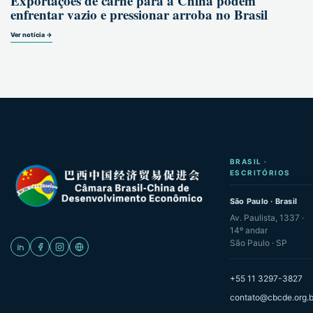
Exportações de carne para a China podem
enfrentar vazio e pressionar arroba no Brasil
Ver notícia →
BRASIL ·
ESCRITÓRIOS
São Paulo · Brasil
Av. Paulista, 1337 ·
14º andar
São Paulo · SP
+55 11 3297-3827
contato@cbcde.org.b