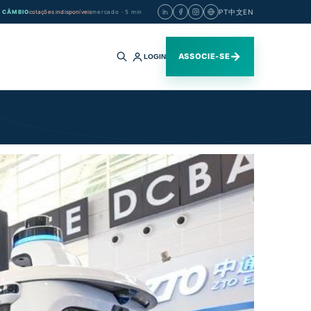
PT
中文
EN
CÂMBIO
cotações indisponíveis
mercado · 5 min
→
ASSOCIE-SE
LOGIN
Buscar
no
site