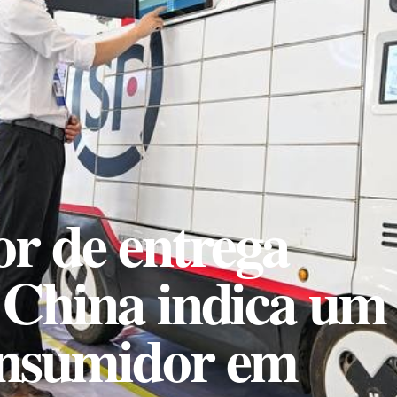
or de entrega
 China indica um
nsumidor em