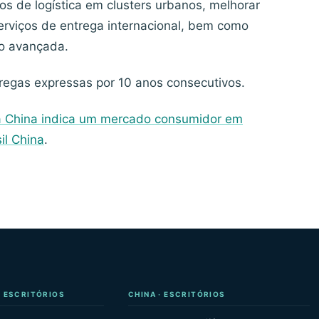
s de logística em clusters urbanos, melhorar
serviços de entrega internacional, bem como
ão avançada.
egas expressas por 10 anos consecutivos.
a China indica um mercado consumidor em
il China
.
· ESCRITÓRIOS
CHINA · ESCRITÓRIOS