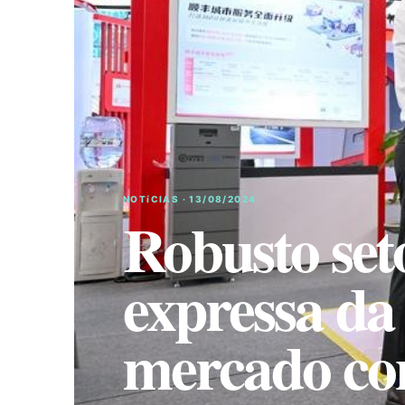
NOTíCIAS · 13/08/2024
Robusto set
expressa da
mercado co