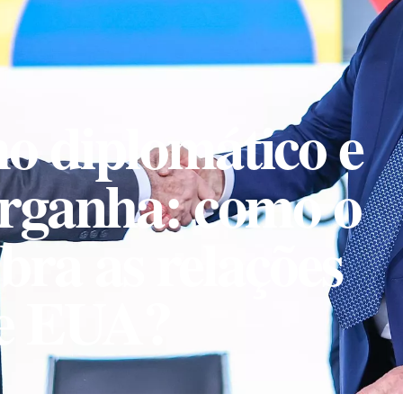
o diplomático e
arganha: como o
ibra as relações
 e EUA?