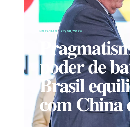
NOTíCIAS · 27/08/2024
Pragmatism
poder de b
Brasil equil
com China