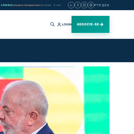
PT
中文
EN
CÂMBIO
cotações indisponíveis
mercado · 5 min
→
ASSOCIE-SE
LOGIN
Buscar
no
site