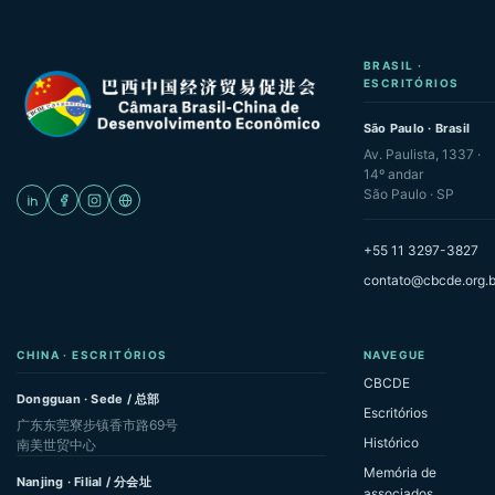
BRASIL ·
ESCRITÓRIOS
São Paulo · Brasil
Av. Paulista, 1337 ·
14º andar
São Paulo · SP
+55 11 3297-3827
contato@cbcde.org.b
CHINA · ESCRITÓRIOS
NAVEGUE
CBCDE
Dongguan · Sede / 总部
Escritórios
广东东莞寮步镇香市路69号
Histórico
南美世贸中心
Memória de
Nanjing · Filial / 分会址
associados