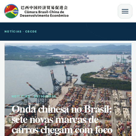
MENU
NOTÍCIAS · CBCDE
NOTíCIAS · 09/10/2025
Onda chinesa no Brasil:
sete novas marcas de
carros chegam com foco