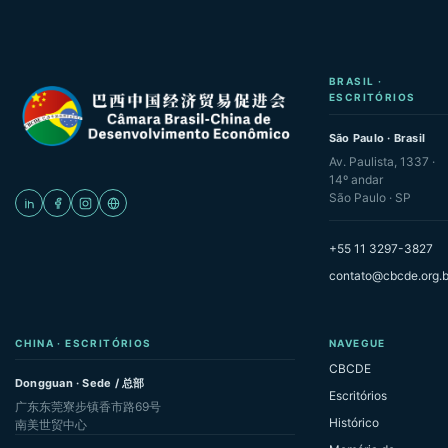
BRASIL ·
ESCRITÓRIOS
São Paulo · Brasil
Av. Paulista, 1337 ·
14º andar
São Paulo · SP
+55 11 3297-3827
contato@cbcde.org.b
CHINA · ESCRITÓRIOS
NAVEGUE
CBCDE
Dongguan · Sede / 总部
Escritórios
广东东莞寮步镇香市路69号
Histórico
南美世贸中心