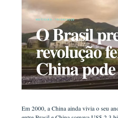
NOTíCIAS · 19/04/2025
O Brasil pr
revolução fe
China pode
Em 2000, a China ainda vivia o seu an
entre Brasil e China somava US$ 2,3 b