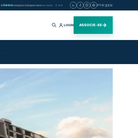
PT
中文
EN
CÂMBIO
cotações indisponíveis
mercado · 5 min
→
ASSOCIE-SE
LOGIN
Buscar
no
site