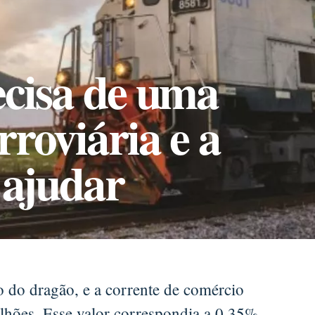
ecisa de uma
rroviária e a
 ajudar
o do dragão, e a corrente de comércio
ilhões. Esse valor correspondia a 0,35%