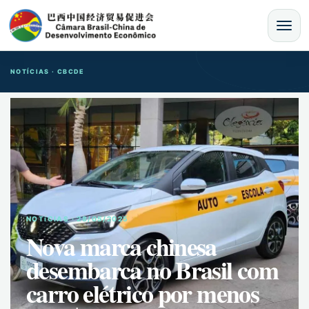
MENU
NOTÍCIAS · CBCDE
NOTíCIAS · 28/05/2025
Nova marca chinesa
desembarca no Brasil com
carro elétrico por menos