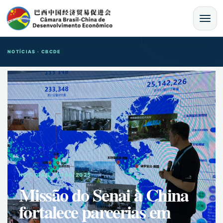
MENU
NOTÍCIAS · CBCDE
NOTíCIAS · 11/09/2025
Missão do Senai à China
fortalece parcerias em