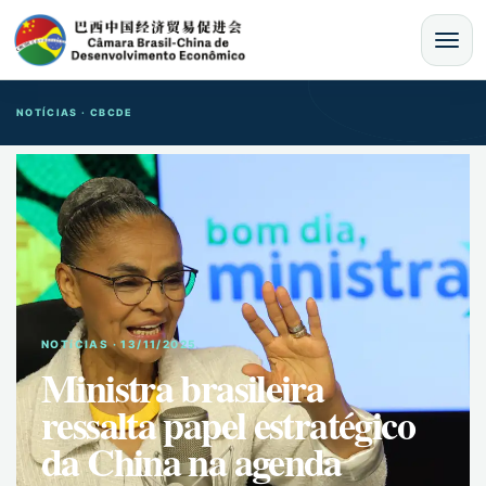
MENU
NOTÍCIAS · CBCDE
NOTíCIAS · 13/11/2025
Ministra brasileira
ressalta papel estratégico
da China na agenda