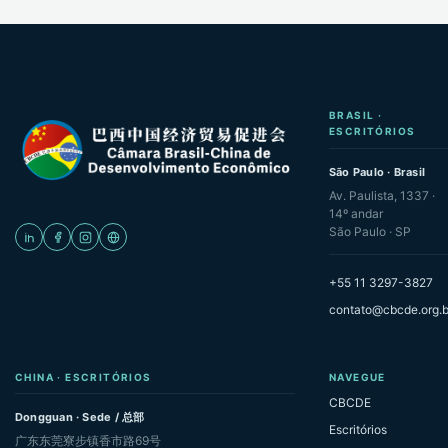
BRASIL ·
ESCRITÓRIOS
São Paulo · Brasil
Av. Paulista, 1337 ·
14º andar
São Paulo · SP
+55 11 3297-3827
contato@cbcde.org.b
CHINA · ESCRITÓRIOS
NAVEGUE
CBCDE
Dongguan · Sede / 总部
Escritórios
广东东莞寮步镇香市路69号