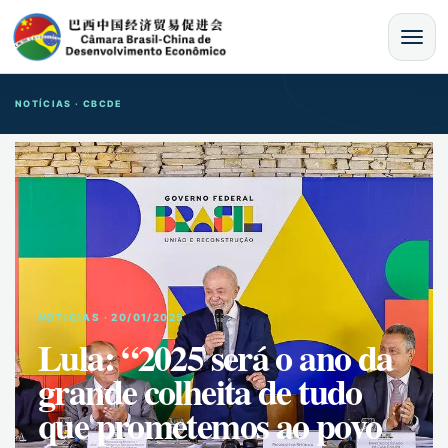
MENU
NOTÍCIAS · CBCDE
NOTíCIAS · 20/01/2025
Lula: “2025 será o ano da
grande colheita de tudo
que prometemos ao povo