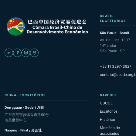
BRASIL ·
ESCRITÓRIOS
São Paulo · Brasil
Av. Paulista, 1337 ·
14º andar
São Paulo · SP
+55 11 3297-3827
contato@cbcde.org.b
CHINA · ESCRITÓRIOS
NAVEGUE
CBCDE
Dongguan · Sede / 总部
Escritórios
广东东莞寮步镇香市路69号
Histórico
南美世贸中心
Memória de
Nanjing · Filial / 分会址
associados