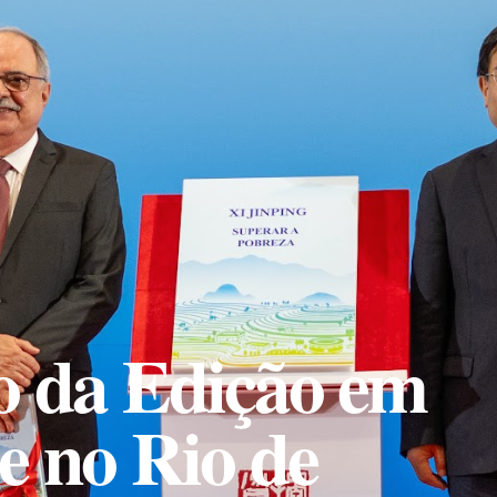
 da Edição em
de
no Rio de