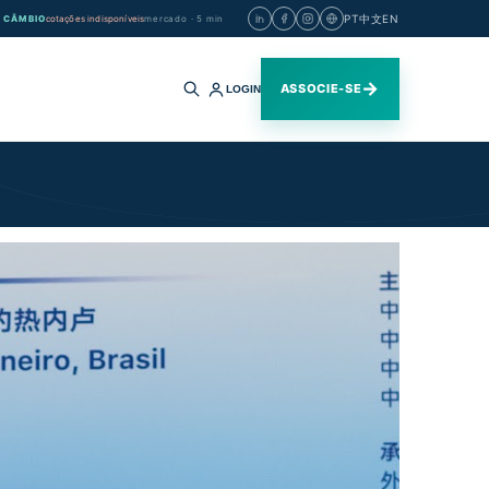
PT
中文
EN
CÂMBIO
cotações indisponíveis
mercado · 5 min
→
ASSOCIE-SE
LOGIN
Buscar
no
site