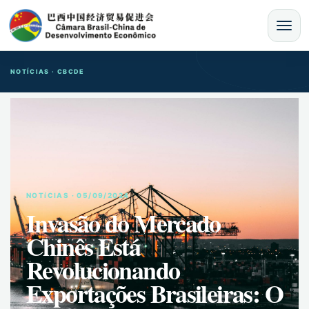
MENU
NOTÍCIAS · CBCDE
NOTíCIAS · 05/09/2024
Invasão do Mercado
Chinês Está
Revolucionando
Exportações Brasileiras: O