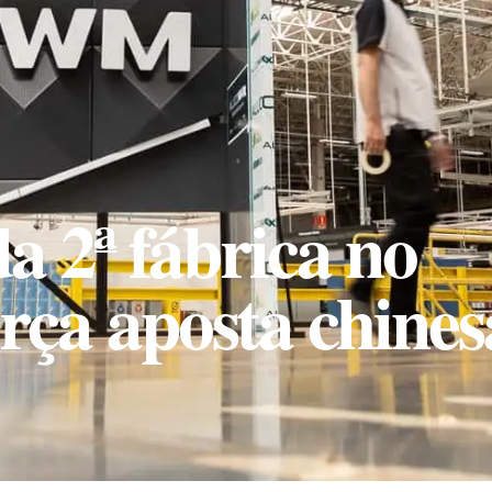
 2ª fábrica no
orça aposta chines