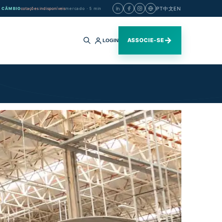
PT
中文
EN
CÂMBIO
cotações indisponíveis
mercado · 5 min
→
ASSOCIE-SE
LOGIN
Buscar
no
site