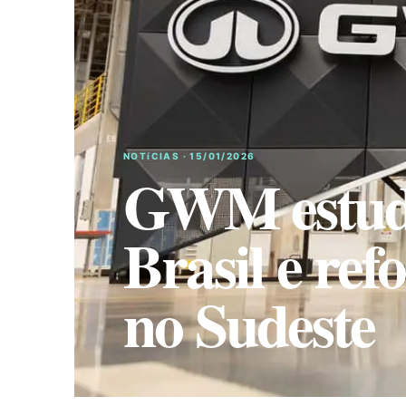
NOTíCIAS · 15/01/2026
GWM estuda
Brasil e ref
no Sudeste