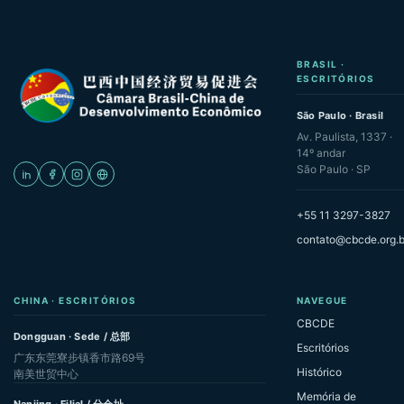
BRASIL ·
ESCRITÓRIOS
São Paulo · Brasil
Av. Paulista, 1337 ·
14º andar
São Paulo · SP
+55 11 3297-3827
contato@cbcde.org.b
CHINA · ESCRITÓRIOS
NAVEGUE
CBCDE
Dongguan · Sede / 总部
Escritórios
广东东莞寮步镇香市路69号
Histórico
南美世贸中心
Memória de