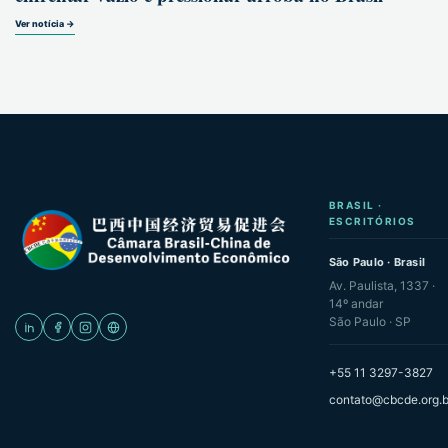
Ver notícia →
BRASIL ·
ESCRITÓRIOS
São Paulo · Brasil
Av. Paulista, 1337 ·
14º andar
São Paulo · SP
+55 11 3297-3827
contato@cbcde.org.b