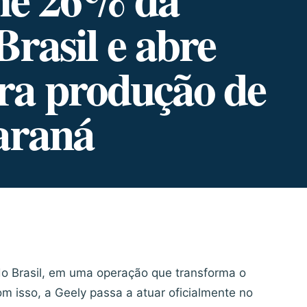
Brasil e abre
ra produção de
araná
o Brasil, em uma operação que transforma o
Com isso, a Geely passa a atuar oficialmente no