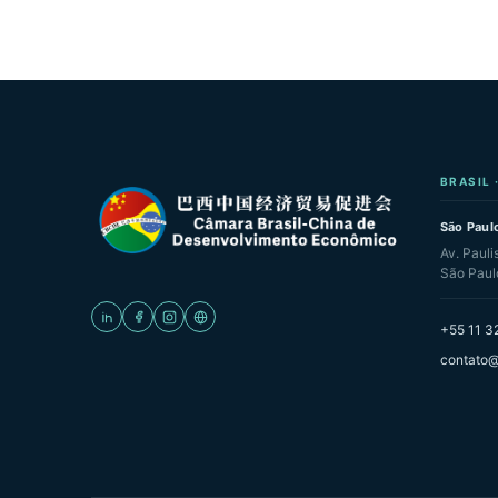
BRASIL 
São Paulo
Av. Pauli
São Paul
+55 11 3
contato@