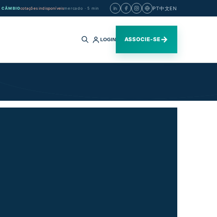
PT
中文
EN
CÂMBIO
cotações indisponíveis
mercado · 5 min
→
ASSOCIE-SE
LOGIN
Buscar
no
site