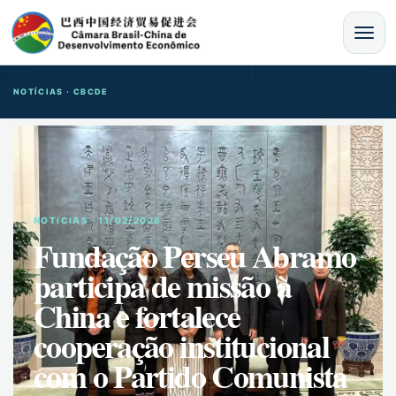
MENU
NOTÍCIAS · CBCDE
NOTíCIAS · 11/02/2026
Fundação Perseu Abramo
participa de missão à
China e fortalece
cooperação institucional
com o Partido Comunista