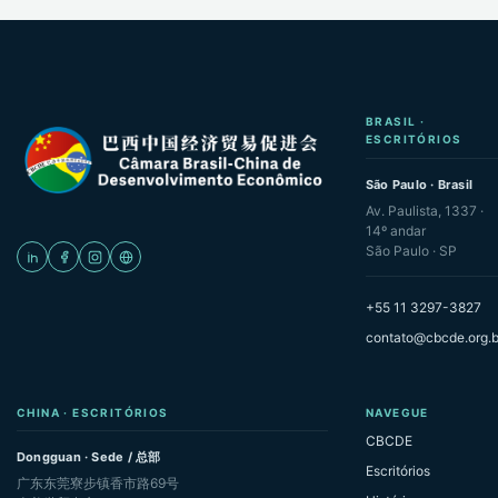
BRASIL ·
ESCRITÓRIOS
São Paulo · Brasil
Av. Paulista, 1337 ·
14º andar
São Paulo · SP
+55 11 3297-3827
contato@cbcde.org.b
CHINA · ESCRITÓRIOS
NAVEGUE
CBCDE
Dongguan · Sede / 总部
Escritórios
广东东莞寮步镇香市路69号