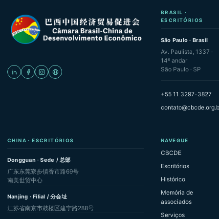
BRASIL ·
ESCRITÓRIOS
São Paulo · Brasil
Av. Paulista, 1337 ·
14º andar
São Paulo · SP
+55 11 3297-3827
contato@cbcde.org.b
CHINA · ESCRITÓRIOS
NAVEGUE
CBCDE
Dongguan · Sede / 总部
Escritórios
广东东莞寮步镇香市路69号
Histórico
南美世贸中心
Memória de
Nanjing · Filial / 分会址
associados
江苏省南京市鼓楼区建宁路288号
Serviços