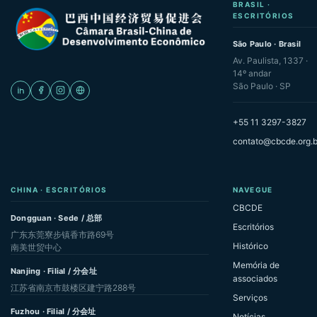
BRASIL ·
ESCRITÓRIOS
São Paulo · Brasil
Av. Paulista, 1337 ·
14º andar
São Paulo · SP
+55 11 3297-3827
contato@cbcde.org.b
CHINA · ESCRITÓRIOS
NAVEGUE
CBCDE
Dongguan · Sede / 总部
Escritórios
广东东莞寮步镇香市路69号
Histórico
南美世贸中心
Memória de
Nanjing · Filial / 分会址
associados
江苏省南京市鼓楼区建宁路288号
Serviços
Fuzhou · Filial / 分会址
Notícias