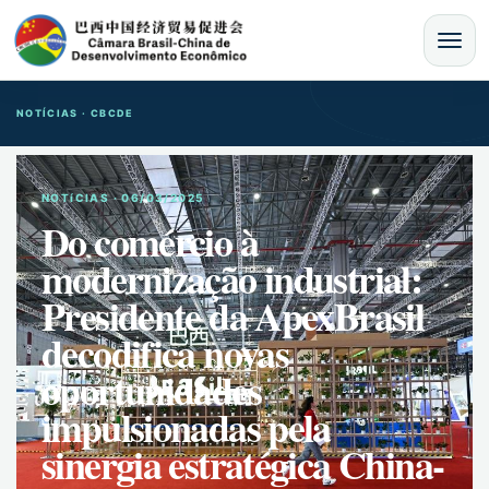
MENU
NOTÍCIAS · CBCDE
NOTíCIAS · 06/03/2025
Do comércio à
modernização industrial:
Presidente da ApexBrasil
decodifica novas
oportunidades
impulsionadas pela
sinergia estratégica China-