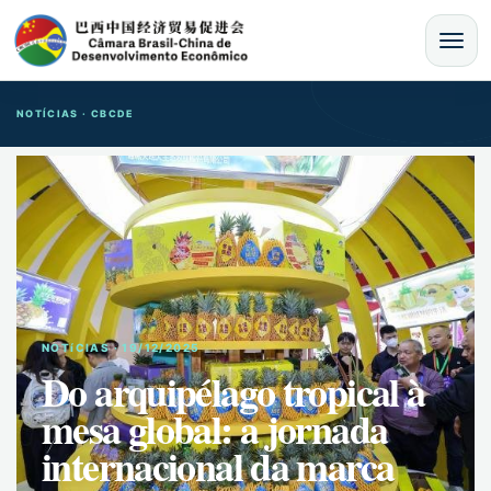
MENU
NOTÍCIAS · CBCDE
NOTíCIAS · 19/12/2025
Do arquipélago tropical à
mesa global: a jornada
internacional da marca