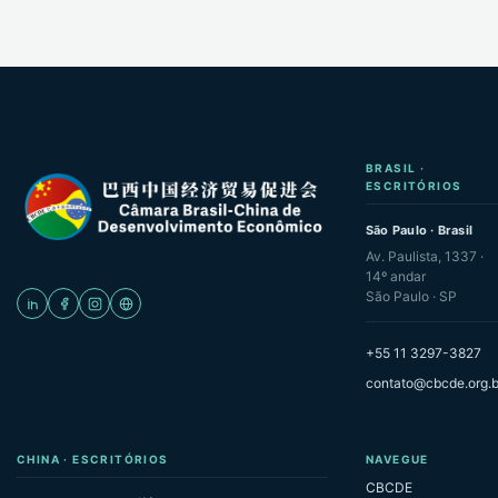
BRASIL ·
ESCRITÓRIOS
São Paulo · Brasil
Av. Paulista, 1337 ·
14º andar
São Paulo · SP
+55 11 3297-3827
contato@cbcde.org.b
CHINA · ESCRITÓRIOS
NAVEGUE
CBCDE