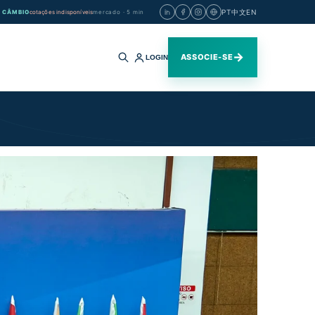
PT
中文
EN
CÂMBIO
cotações indisponíveis
mercado · 5 min
→
ASSOCIE-SE
LOGIN
Buscar
no
site