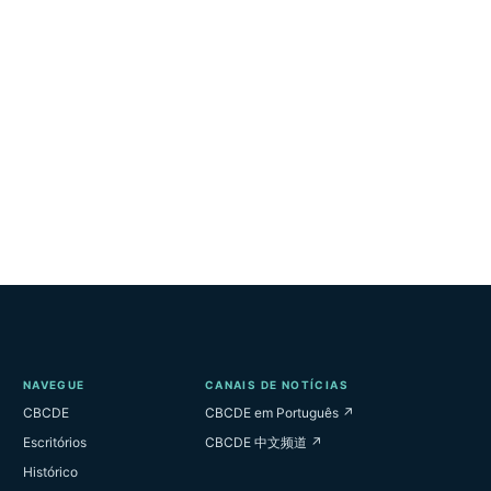
NAVEGUE
CANAIS DE NOTÍCIAS
CBCDE
CBCDE em Português ↗
Escritórios
CBCDE 中文频道 ↗
Histórico