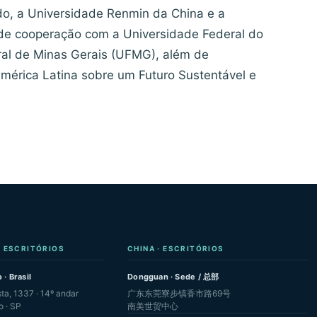
do, a Universidade Renmin da China e a
de cooperação com a Universidade Federal do
ral de Minas Gerais (UFMG), além de
América Latina sobre um Futuro Sustentável e
· ESCRITÓRIOS
CHINA · ESCRITÓRIOS
 · Brasil
Dongguan · Sede / 总部
sta, 1337 · 14º andar
广东东莞寮步镇香市路69号
o · SP
南美世贸中心