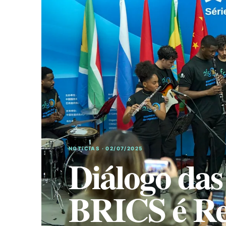
NOTíCIAS · 02/07/2025
Diálogo das
BRICS é Re