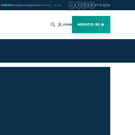
PT
中文
EN
CÂMBIO
cotações indisponíveis
mercado · 5 min
→
ASSOCIE-SE
LOGIN
Buscar
no
site