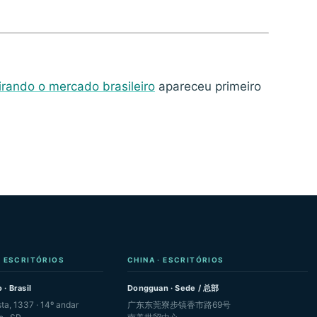
rando o mercado brasileiro
apareceu primeiro
· ESCRITÓRIOS
CHINA · ESCRITÓRIOS
 · Brasil
Dongguan · Sede / 总部
sta, 1337 · 14º andar
广东东莞寮步镇香市路69号