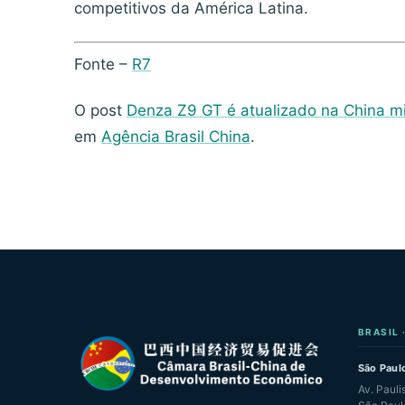
competitivos da América Latina.
Fonte –
R7
O post
Denza Z9 GT é atualizado na China mi
em
Agência Brasil China
.
BRASIL 
São Paulo
Av. Pauli