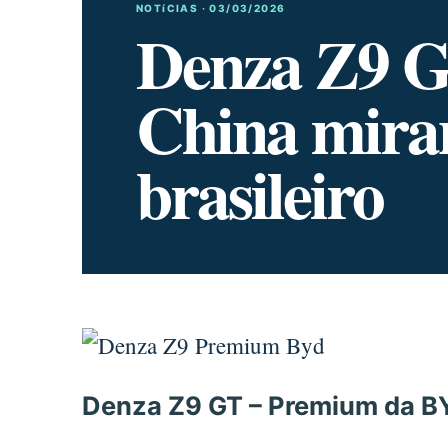
NOTíCIAS · 03/03/2026
Denza Z9 GT
China mira
brasileiro
Denza Z9 GT – Premium da B