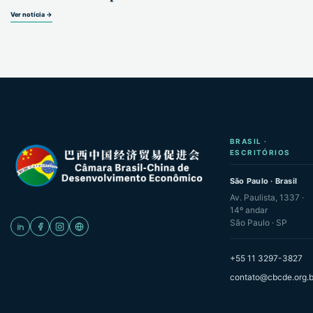
Ver notícia →
BRASIL ·
ESCRITÓRIOS
São Paulo · Brasil
Av. Paulista, 1337 ·
14º andar
São Paulo · SP
+55 11 3297-3827
contato@cbcde.org.b