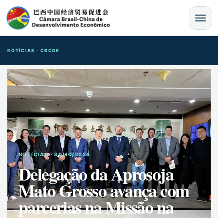
MENU
NOTÍCIAS · CBCDE
NOTíCIAS · 30/10/2024
Delegação da Aprosoja
Mato Grosso avança com
parcerias na Missão na