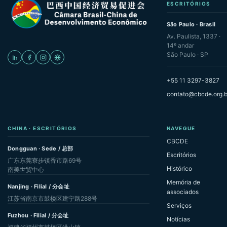
ESCRITÓRIOS
São Paulo · Brasil
Av. Paulista, 1337 ·
14º andar
São Paulo · SP
+55 11 3297-3827
contato@cbcde.org.b
CHINA · ESCRITÓRIOS
NAVEGUE
CBCDE
Dongguan · Sede / 总部
Escritórios
广东东莞寮步镇香市路69号
Histórico
南美世贸中心
Memória de
Nanjing · Filial / 分会址
associados
江苏省南京市鼓楼区建宁路288号
Serviços
Fuzhou · Filial / 分会址
Notícias