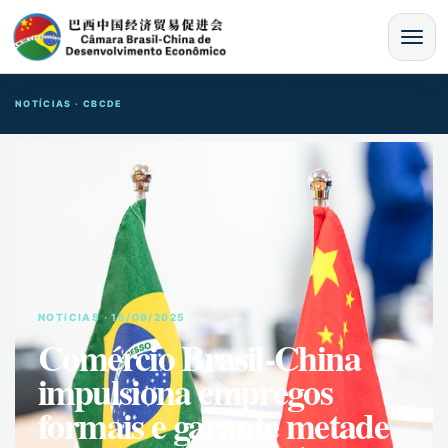
MENU
NOTÍCIAS · CBCDE
NOTíCIAS · 15/09/2025
Comércio Brasil-China
impulsiona empregos
formais e garante metade