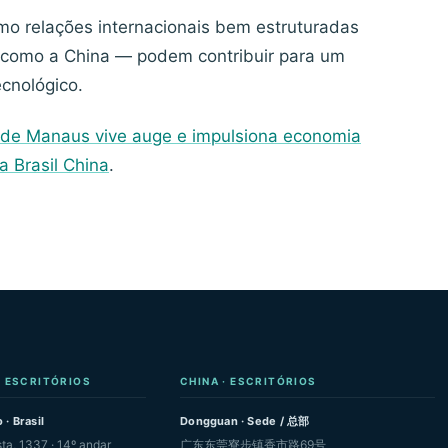
omo relações internacionais bem estruturadas
 como a China — podem contribuir para um
cnológico.
 de Manaus vive auge e impulsiona economia
a Brasil China
.
· ESCRITÓRIOS
CHINA · ESCRITÓRIOS
 · Brasil
Dongguan · Sede / 总部
sta, 1337 · 14º andar
广东东莞寮步镇香市路69号