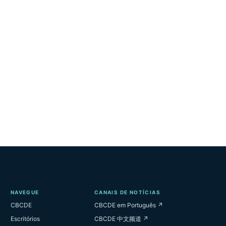
NAVEGUE
CANAIS DE NOTÍCIAS
CBCDE
CBCDE em Português ↗
Escritórios
CBCDE 中文频道 ↗