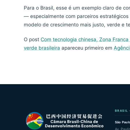
Para o Brasil, esse é um exemplo claro de c
— especialmente com parceiros estratégicos
modelo de crescimento mais justo, verde e te
O post
Com tecnologia chinesa, Zona Franca
verde brasileira
apareceu primeiro em
Agênci
BRASIL 
São Paulo
Av. Pauli