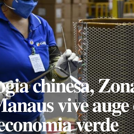
gia chinesa, Zon
anaus vive auge 
economia verde