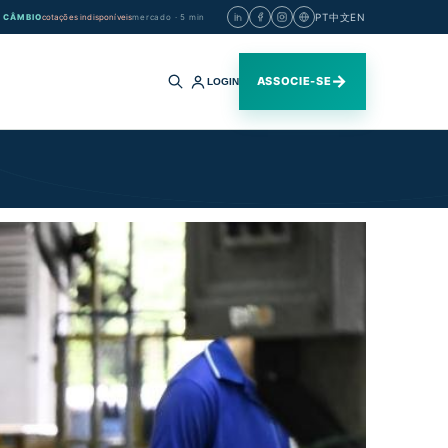
PT
中文
EN
CÂMBIO
cotações indisponíveis
mercado · 5 min
→
ASSOCIE-SE
LOGIN
Buscar
no
site