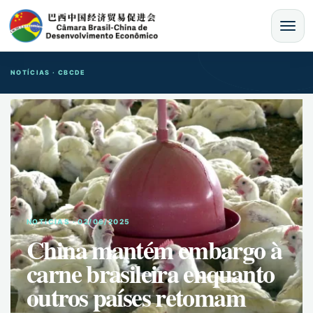
MENU
NOTÍCIAS · CBCDE
NOTíCIAS · 02/06/2025
China mantém embargo à
carne brasileira enquanto
outros países retomam