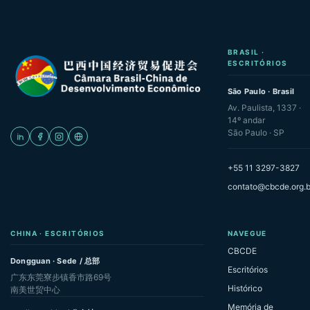
BRASIL ·
ESCRITÓRIOS
São Paulo · Brasil
Av. Paulista, 1337 ·
14º andar
São Paulo · SP
+55 11 3297-3827
contato@cbcde.org.b
CHINA · ESCRITÓRIOS
NAVEGUE
CBCDE
Dongguan · Sede / 总部
Escritórios
广东东莞寮步镇香市路69号
Histórico
南美世贸中心
Memória de