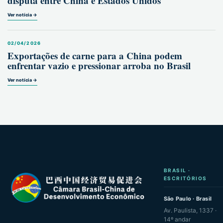
disputa entre China e Estados Unidos
Ver notícia →
02/04/2026
Exportações de carne para a China podem
enfrentar vazio e pressionar arroba no Brasil
Ver notícia →
BRASIL ·
ESCRITÓRIOS
São Paulo · Brasil
Av. Paulista, 1337 ·
14º andar