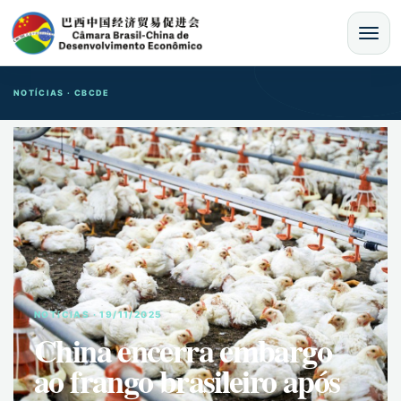
MENU
NOTÍCIAS · CBCDE
NOTíCIAS · 19/11/2025
China encerra embargo
ao frango brasileiro após