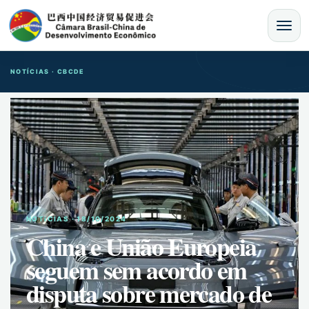
MENU
NOTÍCIAS · CBCDE
NOTíCIAS · 18/10/2024
China e União Europeia
seguem sem acordo em
disputa sobre mercado de