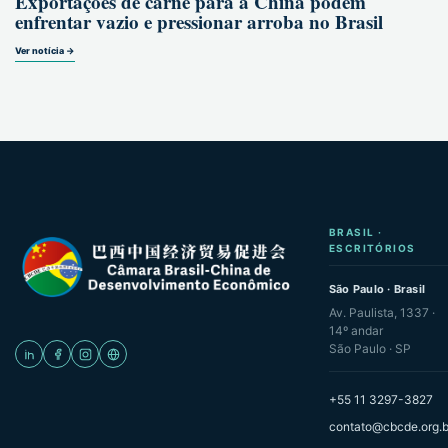
Exportações de carne para a China podem
enfrentar vazio e pressionar arroba no Brasil
Ver notícia →
BRASIL ·
ESCRITÓRIOS
São Paulo · Brasil
Av. Paulista, 1337 ·
14º andar
São Paulo · SP
+55 11 3297-3827
contato@cbcde.org.b