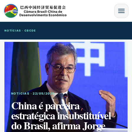
MENU
NOTÍCIAS · CBCDE
NOTíCIAS · 22/05/2025
China é parceira
estratégica insubstituível
do Brasil, afirma Jorge