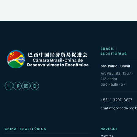
BRASIL ·
ESCRITÓRIOS
São Paulo · Brasil
Av. Paulista, 1337 ·
14º andar
São Paulo · SP
+55 11 3297-3827
contato@cbcde.org.b
CHINA · ESCRITÓRIOS
NAVEGUE
CBCDE