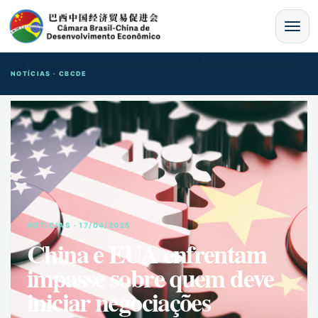
MENU
NOTÍCIAS · CBCDE
NOTíCIAS · 17/04/2025
China e EUA enfrentam
impasse sobre quem deve
iniciar negociações