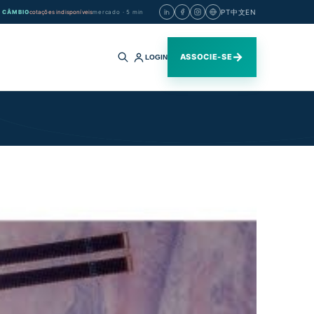
PT
中文
EN
CÂMBIO
cotações indisponíveis
mercado · 5 min
→
ASSOCIE-SE
LOGIN
Buscar
no
site