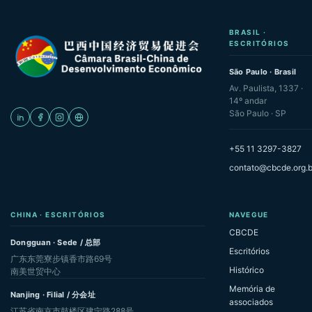
BRASIL ·
ESCRITÓRIOS
São Paulo · Brasil
Av. Paulista, 1337 ·
14º andar
São Paulo · SP
+55 11 3297-3827
contato@cbcde.org.b
CHINA · ESCRITÓRIOS
NAVEGUE
CBCDE
Dongguan · Sede / 总部
Escritórios
广东东莞寮步镇香市路69号
Histórico
南美世贸中心
Memória de
Nanjing · Filial / 分会址
associados
江苏省南京市鼓楼区建宁路288号