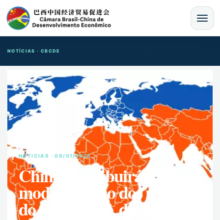
MENU
NOTÍCIAS · CBCDE
NOTíCIAS · 09/01/2025
China contribuirá para
modernização dos países
do Sul Global, diz porta-