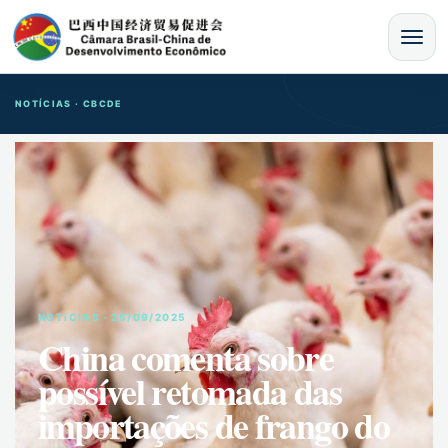
MENU
NOTÍCIAS · CBCDE
NOTíCIAS · 25/09/2025
China comenta sobre
possível retomada das
importações de frango do