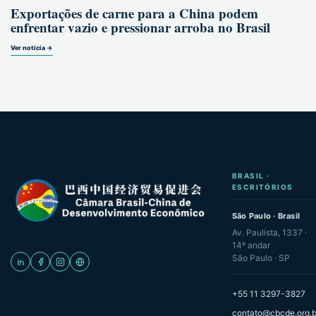
Exportações de carne para a China podem
enfrentar vazio e pressionar arroba no Brasil
Ver notícia →
BRASIL ·
ESCRITÓRIOS
São Paulo · Brasil
Av. Paulista, 1337 ·
14º andar
São Paulo · SP
+55 11 3297-3827
contato@cbcde.org.b