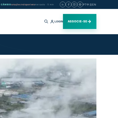
PT
中文
EN
CÂMBIO
cotações indisponíveis
mercado · 5 min
→
ASSOCIE-SE
LOGIN
Buscar
no
site