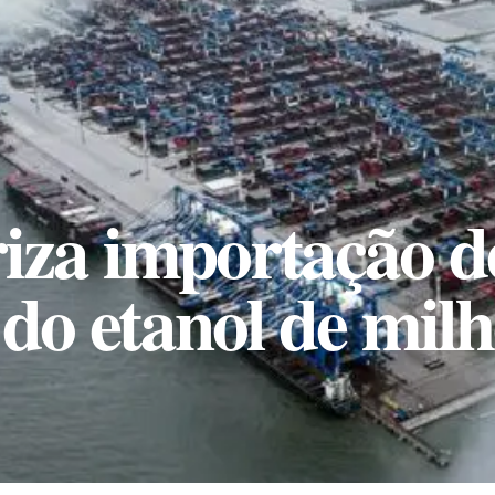
iza importação d
do etanol de mil