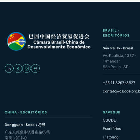
BRASIL ·
ESCRITÓRIOS
São Paulo · Brasil
Av. Paulista, 1337 ·
14º andar
São Paulo · SP
+55 11 3297-3827
contato@cbcde.org.b
CHINA · ESCRITÓRIOS
NAVEGUE
CBCDE
Dongguan · Sede / 总部
Escritórios
广东东莞寮步镇香市路69号
Histórico
南美世贸中心