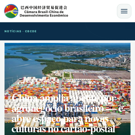
MENU
NOTÍCIAS · CBCDE
NOTíCIAS · 03/11/2025
China amplia apetite por
agronegócio brasileiro — e
abre espaço para novas
culturas no cartão-postal