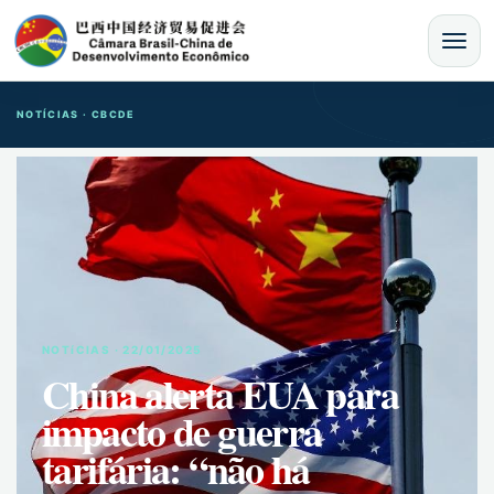
MENU
NOTÍCIAS · CBCDE
NOTíCIAS · 22/01/2025
China alerta EUA para
impacto de guerra
tarifária: “não há