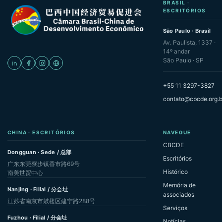
BRASIL ·
ESCRITÓRIOS
São Paulo · Brasil
Av. Paulista, 1337 ·
14º andar
São Paulo · SP
+55 11 3297-3827
contato@cbcde.org.b
CHINA · ESCRITÓRIOS
NAVEGUE
CBCDE
Dongguan · Sede / 总部
Escritórios
广东东莞寮步镇香市路69号
Histórico
南美世贸中心
Memória de
Nanjing · Filial / 分会址
associados
江苏省南京市鼓楼区建宁路288号
Serviços
Fuzhou · Filial / 分会址
Notícias