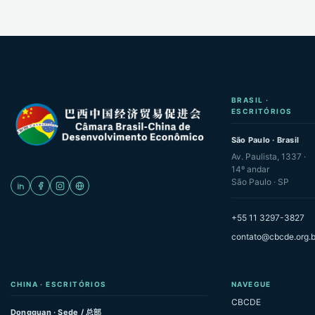
BRASIL ·
ESCRITÓRIOS
São Paulo · Brasil
Av. Paulista, 1337 ·
14º andar
São Paulo · SP
+55 11 3297-3827
contato@cbcde.org.b
CHINA · ESCRITÓRIOS
NAVEGUE
CBCDE
Dongguan · Sede / 总部