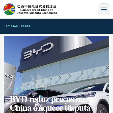
MENU
NOTÍCIAS · CBCDE
NOTíCIAS · 27/05/2025
BYD reduz preços na
China e aquece disputa