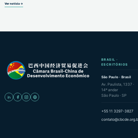
Ver notícia →
BRASIL ·
ESCRITÓRIOS
São Paulo · Brasil
Av. Paulista, 1337 ·
14º andar
São Paulo · SP
+55 11 3297-3827
contato@cbcde.org.b