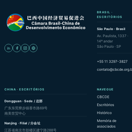
BRASIL ·
ESCRITÓRIOS
São Paulo · Brasil
Av. Paulista, 1337 ·
14º andar
São Paulo · SP
+55 11 3297-3827
contato@cbcde.org.b
CHINA · ESCRITÓRIOS
NAVEGUE
CBCDE
Dongguan · Sede / 总部
Escritórios
广东东莞寮步镇香市路69号
Histórico
南美世贸中心
Memória de
Nanjing · Filial / 分会址
associados
江苏省南京市鼓楼区建宁路288号