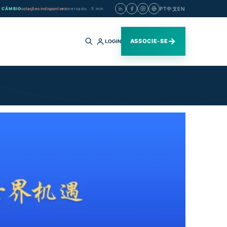
PT
中文
EN
CÂMBIO
cotações indisponíveis
mercado · 5 min
→
ASSOCIE-SE
LOGIN
Buscar
no
site