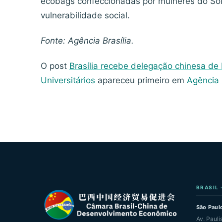
ecobags confeccionadas por mulheres do Sol 
vulnerabilidade social.
Fonte: Agência Brasília.
O post
Brasília recebe delegação chinesa de
Universitários
apareceu primeiro em
Agência 
BRASIL 
São Paulo
Av. Pauli