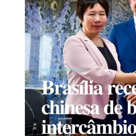
NOTíCIAS · 10/10/2024
Brasília re
chinesa de 
intercâmbio