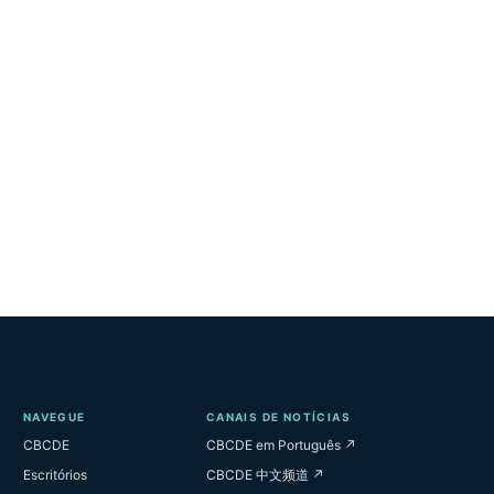
NAVEGUE
CANAIS DE NOTÍCIAS
CBCDE
CBCDE em Português ↗
Escritórios
CBCDE 中文频道 ↗