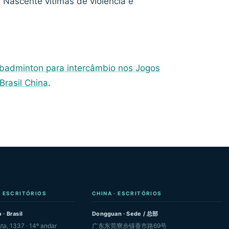
Nascente vítimas de violência e
 badminton para intercâmbio nos Jogos
Brasil China
.
· ESCRITÓRIOS
CHINA · ESCRITÓRIOS
 · Brasil
Dongguan · Sede / 总部
sta, 1337 · 14º andar
广东东莞寮步镇香市路69号