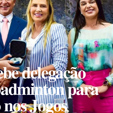
cebe delegação
badminton para
 nos Jogos