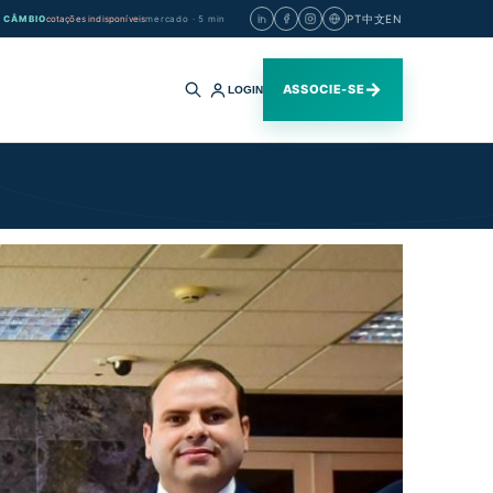
PT
中文
EN
CÂMBIO
cotações indisponíveis
mercado · 5 min
→
ASSOCIE-SE
LOGIN
Buscar
no
site