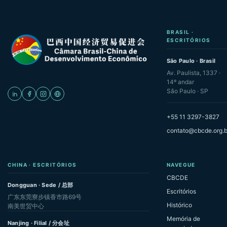
BRASIL ·
ESCRITÓRIOS
São Paulo · Brasil
Av. Paulista, 1337 ·
14º andar
São Paulo · SP
+55 11 3297-3827
contato@cbcde.org.b
CHINA · ESCRITÓRIOS
NAVEGUE
CBCDE
Dongguan · Sede / 总部
Escritórios
广东东莞寮步镇香市路69号
Histórico
南美世贸中心
Memória de
Nanjing · Filial / 分会址