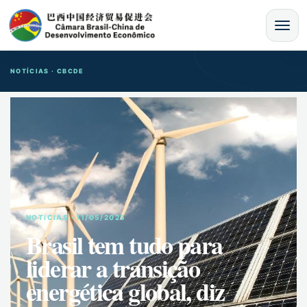
MENU
NOTÍCIAS · CBCDE
NOTíCIAS · 11/05/2025
Brasil tem tudo para
liderar a transição
energética global, diz