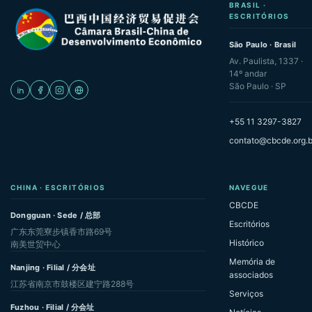
BRASIL ·
ESCRITÓRIOS
São Paulo · Brasil
Av. Paulista, 1337 ·
14º andar
São Paulo · SP
+55 11 3297-3827
contato@cbcde.org.b
CHINA · ESCRITÓRIOS
NAVEGUE
CBCDE
Dongguan · Sede / 总部
Escritórios
广东东莞寮步镇香市路69号
Histórico
南美世贸中心
Memória de
Nanjing · Filial / 分会址
associados
江苏省南京市鼓楼区建宁路288号
Serviços
Fuzhou · Filial / 分会址