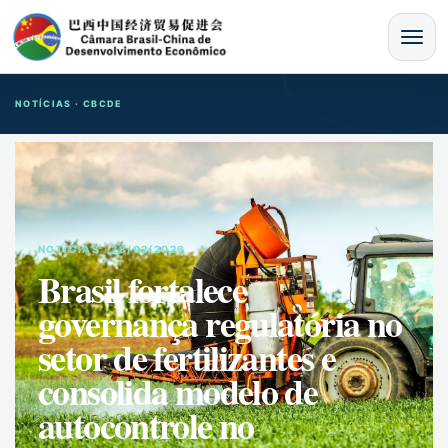
MENU
NOTÍCIAS · CBCDE
NOTíCIAS · 28/02/2026
Brasil fortalece
governança regulatória no
setor de fertilizantes e
consolida modelo de
autocontrole no