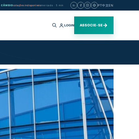
PT
中文
EN
CÂMBIO
cotações indisponíveis
mercado · 5 min
→
ASSOCIE-SE
LOGIN
Buscar
no
site