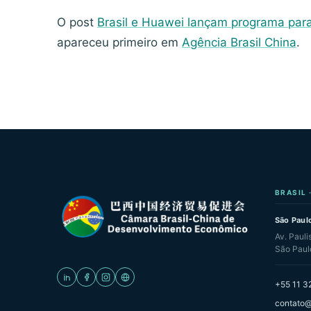
O post
Brasil e Huawei lançam programa para 
apareceu primeiro em
Agência Brasil China
.
BRASIL 
São Paulo
Av. Pauli
São Paul
+55 11 3
contato@