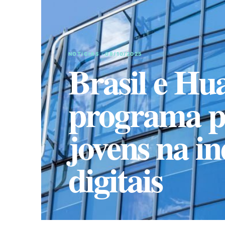
NOTíCIAS · 08/10/2025
Brasil e Hu
programa p
jovens na in
digitais