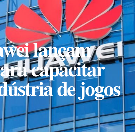
awei lançam
ara capacitar
dústria de jogos